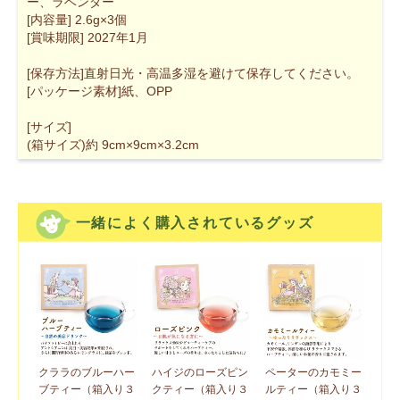
ー、ラベンダー
[内容量] 2.6g×3個
[賞味期限] 2027年1月
[保存方法]直射日光・高温多湿を避けて保存してください。
[パッケージ素材]紙、OPP
[サイズ]
(箱サイズ)約 9cm×9cm×3.2cm
一緒によく購入されているグッズ
クララのブルーハー
ハイジのローズピン
ペーターのカモミー
ブティー（箱入り３
クティー（箱入り３
ルティー（箱入り３