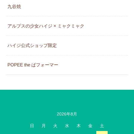
九谷焼
アルプスの少女ハイジ × ミャクミャク
カレンダー
ハイジ公式ショップ限定
POPEE the ぱフォーマー
2026年8月
日
月
火
水
木
金
土