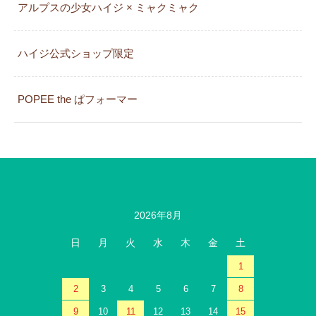
アルプスの少女ハイジ × ミャクミャク
カレンダー
ハイジ公式ショップ限定
POPEE the ぱフォーマー
2026年8月
日
月
火
水
木
金
土
1
2
3
4
5
6
7
8
9
10
11
12
13
14
15