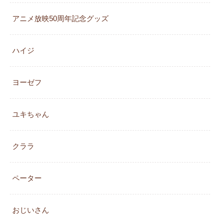
アニメ放映50周年記念グッズ
ハイジ
ヨーゼフ
ユキちゃん
クララ
ペーター
おじいさん