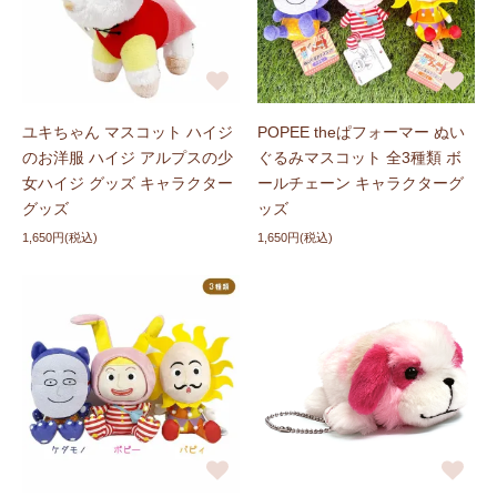
ユキちゃん マスコット ハイジ
POPEE theぱフォーマー ぬい
のお洋服 ハイジ アルプスの少
ぐるみマスコット 全3種類 ボ
女ハイジ グッズ キャラクター
ールチェーン キャラクターグ
グッズ
ッズ
1,650円(税込)
1,650円(税込)