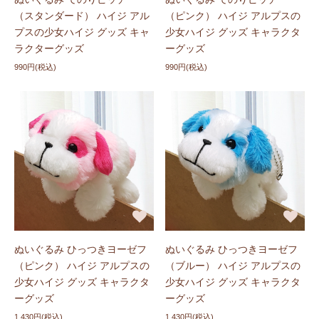
（スタンダード） ハイジ アル
（ピンク） ハイジ アルプスの
プスの少女ハイジ グッズ キャ
少女ハイジ グッズ キャラクタ
ラクターグッズ
ーグッズ
990円(税込)
990円(税込)
ぬいぐるみ ひっつきヨーゼフ
ぬいぐるみ ひっつきヨーゼフ
（ピンク） ハイジ アルプスの
（ブルー） ハイジ アルプスの
少女ハイジ グッズ キャラクタ
少女ハイジ グッズ キャラクタ
ーグッズ
ーグッズ
1,430円(税込)
1,430円(税込)