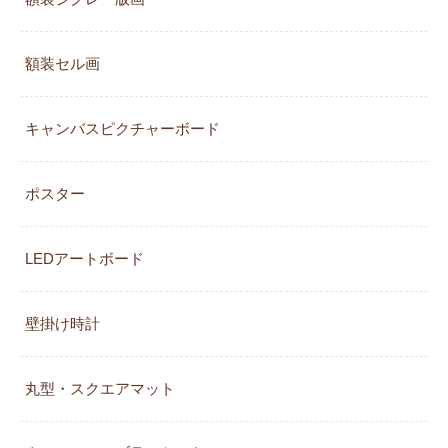
額装セル画
キャンバスピクチャーボード
ポスター
LEDアートボード
壁掛け時計
丸型・スクエアマット