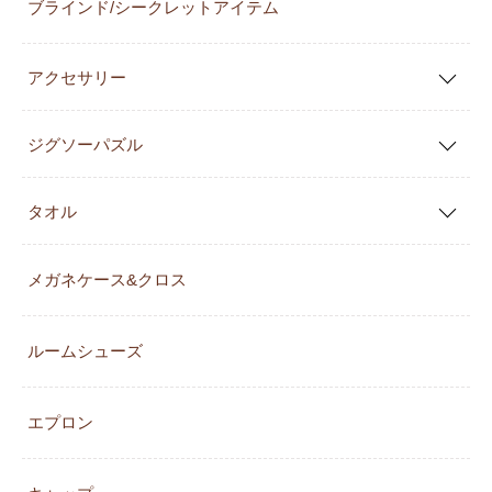
ブラインド/シークレットアイテム
アクセサリー
ジグソーパズル
タオル
メガネケース&クロス
ルームシューズ
エプロン