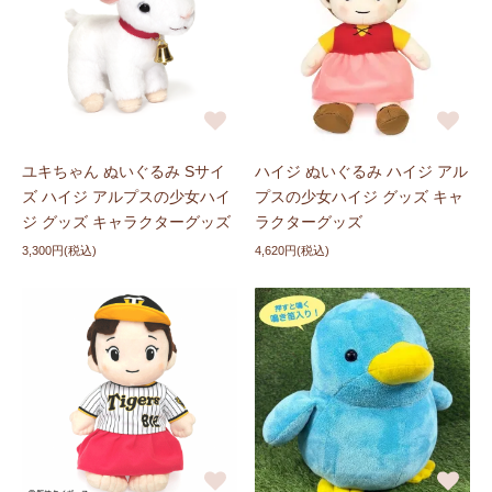
ユキちゃん ぬいぐるみ Sサイ
ハイジ ぬいぐるみ ハイジ アル
ズ ハイジ アルプスの少女ハイ
プスの少女ハイジ グッズ キャ
ジ グッズ キャラクターグッズ
ラクターグッズ
3,300円(税込)
4,620円(税込)