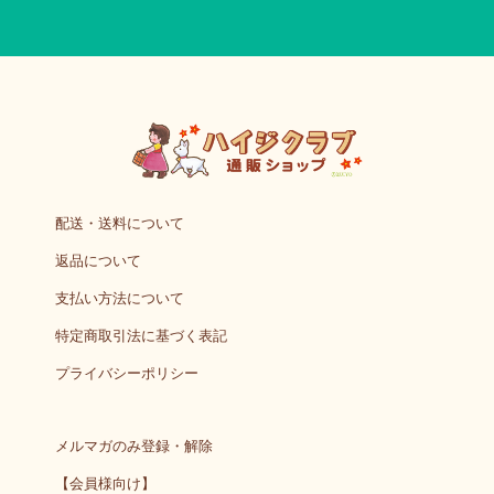
配送・送料について
返品について
支払い方法について
特定商取引法に基づく表記
プライバシーポリシー
メルマガのみ登録・解除
【会員様向け】