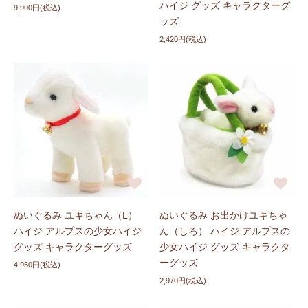
ハイジ グッズ キャラクターグ
9,900円(税込)
ッズ
2,420円(税込)
ぬいぐるみ ユキちゃん（L）
ぬいぐるみ お出かけユキちゃ
ハイジ アルプスの少女ハイジ
ん（しろ） ハイジ アルプスの
グッズ キャラクターグッズ
少女ハイジ グッズ キャラクタ
ーグッズ
4,950円(税込)
2,970円(税込)