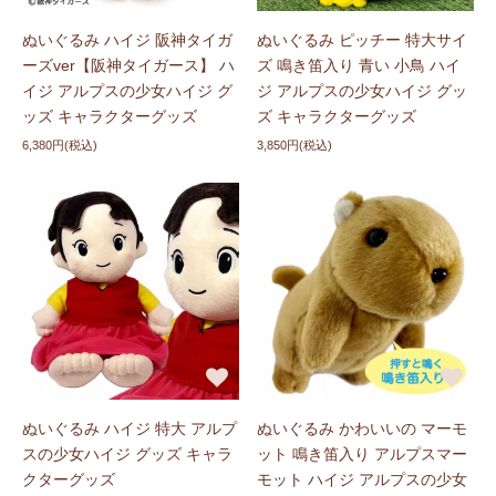
ぬいぐるみ ハイジ 阪神タイガ
ぬいぐるみ ピッチー 特大サイ
ーズver【阪神タイガース】 ハ
ズ 鳴き笛入り 青い 小鳥 ハイ
イジ アルプスの少女ハイジ グ
ジ アルプスの少女ハイジ グッ
ッズ キャラクターグッズ
ズ キャラクターグッズ
6,380円(税込)
3,850円(税込)
ぬいぐるみ ハイジ 特大 アルプ
ぬいぐるみ かわいいの マーモ
スの少女ハイジ グッズ キャラ
ット 鳴き笛入り アルプスマー
クターグッズ
モット ハイジ アルプスの少女