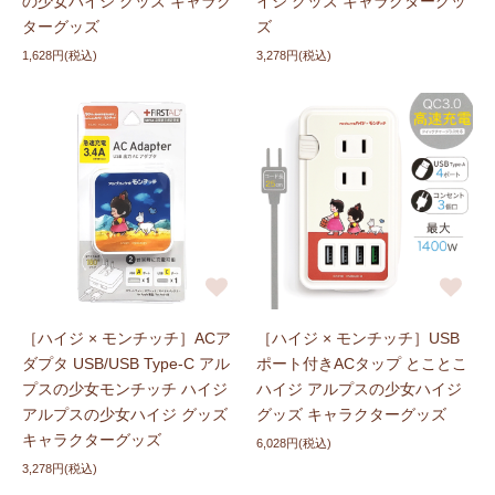
の少女ハイジ グッズ キャラク
イジ グッズ キャラクターグッ
ターグッズ
ズ
1,628円(税込)
3,278円(税込)
［ハイジ × モンチッチ］ACア
［ハイジ × モンチッチ］USB
ダプタ USB/USB Type-C アル
ポート付きACタップ とことこ
プスの少女モンチッチ ハイジ
ハイジ アルプスの少女ハイジ
アルプスの少女ハイジ グッズ
グッズ キャラクターグッズ
キャラクターグッズ
6,028円(税込)
3,278円(税込)