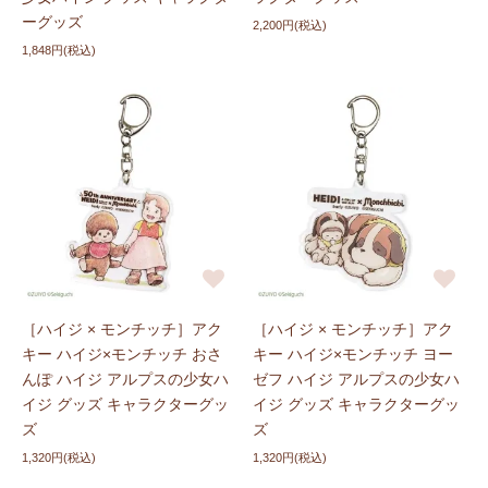
ーグッズ
2,200円(税込)
1,848円(税込)
［ハイジ × モンチッチ］アク
［ハイジ × モンチッチ］アク
キー ハイジ×モンチッチ おさ
キー ハイジ×モンチッチ ヨー
んぽ ハイジ アルプスの少女ハ
ゼフ ハイジ アルプスの少女ハ
イジ グッズ キャラクターグッ
イジ グッズ キャラクターグッ
ズ
ズ
1,320円(税込)
1,320円(税込)