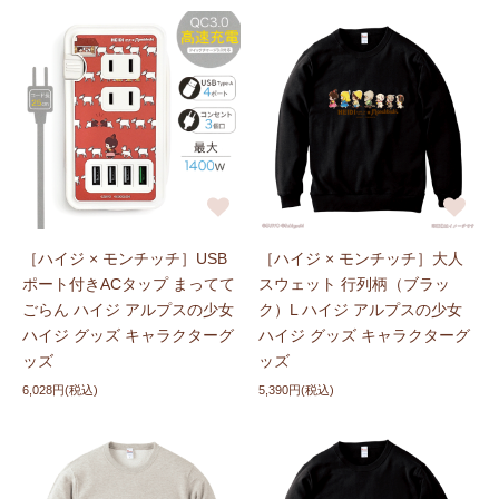
［ハイジ × モンチッチ］USB
［ハイジ × モンチッチ］大人
ポート付きACタップ まってて
スウェット 行列柄（ブラッ
ごらん ハイジ アルプスの少女
ク）L ハイジ アルプスの少女
ハイジ グッズ キャラクターグ
ハイジ グッズ キャラクターグ
ッズ
ッズ
6,028円(税込)
5,390円(税込)