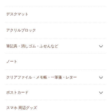
デスクマット
アクリルブロック
筆記具・消しゴム・ふせんなど
ノート
クリアファイル・メモ帳・一筆箋・レター
ポストカード
スマホ 周辺グッズ