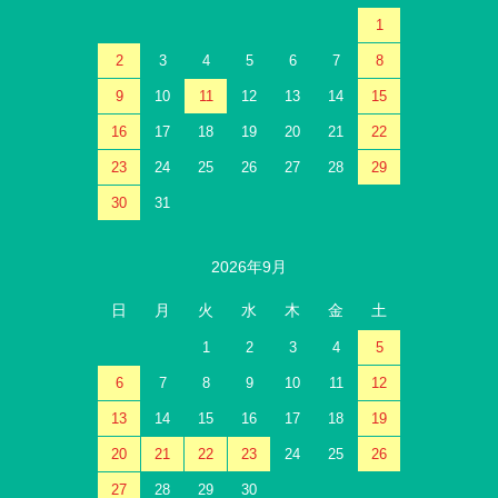
1
2
3
4
5
6
7
8
9
10
11
12
13
14
15
16
17
18
19
20
21
22
23
24
25
26
27
28
29
30
31
2026年9月
日
月
火
水
木
金
土
1
2
3
4
5
6
7
8
9
10
11
12
13
14
15
16
17
18
19
20
21
22
23
24
25
26
27
28
29
30