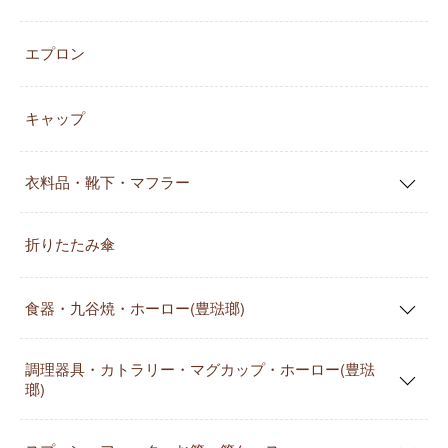
エプロン
キャップ
衣料品・靴下・マフラー
折りたたみ傘
食器・九谷焼・ホーロー(豊琺瑯)
調理器具・カトラリー・マグカップ・ホーロー(豊琺
瑯)