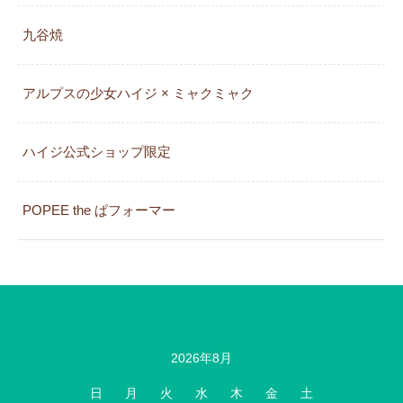
九谷焼
アルプスの少女ハイジ × ミャクミャク
カレンダー
ハイジ公式ショップ限定
POPEE the ぱフォーマー
2026年8月
日
月
火
水
木
金
土