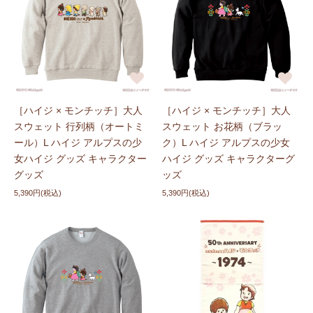
［ハイジ × モンチッチ］大人
［ハイジ × モンチッチ］大人
スウェット 行列柄（オートミ
スウェット お花柄（ブラッ
ール）L ハイジ アルプスの少
ク）L ハイジ アルプスの少女
女ハイジ グッズ キャラクター
ハイジ グッズ キャラクターグ
グッズ
ッズ
5,390円(税込)
5,390円(税込)