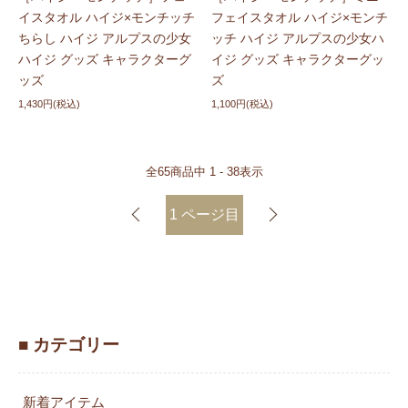
イスタオル ハイジ×モンチッチ
フェイスタオル ハイジ×モンチ
ちらし ハイジ アルプスの少女
ッチ ハイジ アルプスの少女ハ
ハイジ グッズ キャラクターグ
イジ グッズ キャラクターグッ
ッズ
ズ
1,430円(税込)
1,100円(税込)
全
65
商品中
1 - 38
表示
1
ページ目
■ カテゴリー
新着アイテム