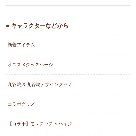
■ キャラクターなどから
新着アイテム
オススメグッズページ
九谷焼 & 九谷焼デザイングッズ
コラボグッズ
【コラボ】モンチッチ × ハイジ