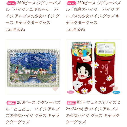
260ピース ジグソーパズ
260ピース ジグソーパズ
ル 全2種類」
が登場しました！ぜひチェックしてくださ
ル「ハイジとユキちゃん」 ハ
ル「丸窓のハイジ」 ハイジ ア
いね。
イジ アルプスの少女ハイジ グ
ルプスの少女ハイジ グッズ キ
ッズ キャラクターグッズ
ャラクターグッズ
新商品に追加しました
2026/05/01
2,310円(税込)
2,310円(税込)
ハイジグッズに
「ガラス根付ストラップ」
、
「ガラスヘ
アゴム」
、
「ガラスマグネット」
、
「ガラススタンドク
リップ」
、
「ジグソーパズル 1000ピース」
が登場しまし
た！ぜひチェックしてくださいね。
新商品に追加しました
2026/05/01
ハイジ × モンチッチグッズに
「ガラス根付ストラッ
プ」
、
「ガラスヘアゴム」
、
「ガラスマグネット」
、
「ガラススタンドクリップ」
、
「まる鈴」
が登場しまし
た！ぜひチェックしてくださいね。
260ピース ジグソーパズ
靴下 フェイス (サイズ 2
ル「とことこ」 ハイジ アルプ
2〜24cm) 赤 ハイジ アルプス
スの少女ハイジ グッズ キャラ
の少女ハイジ グッズ キャラク
新商品に追加しました
2026/05/01
クターグッズ
ターグッズ