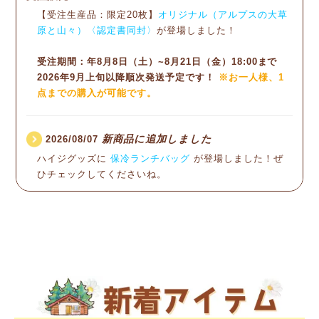
著作権侵害が疑われる事例を発見された際は、
【受注生産品：限定20枚】
オリジナル（アルプスの大草
絶対に購入しない
ようお願いいたします。
原と山々）〈認定書同封〉
が登場しました！
商品価格が極端に安くないか
受注期間：年8月8日（土）~8月21日（金）18:00まで
支払方法が限定的でないか
2026年9月上旬以降順次発送予定です！
※お一人様、1
日本語が不自然でないか
点までの購入が可能です。
著作権表記（コピーライト）
が商品本体にあるか
日本以外の国から発送されて
新商品に追加しました
2026/08/07
いないか
ハイジグッズに
保冷ランチバッグ
が登場しました！ぜ
ひチェックしてくださいね。
などをご確認の上、ご注意ください。
閉じる
▲
新商品に追加しました
2026/07/24
ハイジグッズに
260ピース ジグソーパズル 全4種類
、
ヌ
ードルマグ
、
クリアコップ 全3種類
が登場しました！ぜ
ひチェックしてくださいね。
新商品に追加しました
2026/07/17