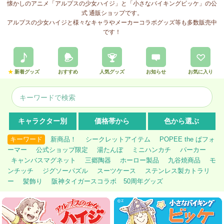
懐かしのアニメ「アルプスの少女ハイジ」と「小さなバイキングビッケ」の公
式 通販ショップです。
アルプスの少女ハイジと様々なキャラやメーカーコラボグッズ等も多数販売中
です！
★
新着グッズ
おすすめ
人気グッズ
お知らせ
お気に入り
キャラクター別
価格帯から
色から選ぶ
キーワード
新商品！
シークレットアイテム
POPEE the ぱフォ
ーマー
公式ショップ限定
湯たんぼ
ミニハンカチ
パーカー
キャンバスマグネット
三郷陶器
ホーロー製品
九谷焼商品
モ
ンチッチ
ジグソーパズル
スーツケース
ステンレス製カトラリ
ー
髪飾り
阪神タイガースコラボ
50周年グッズ