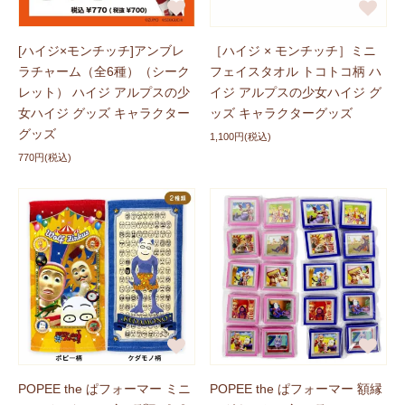
新商品に追加しました
2026/03/06
[ハイジ×モンチッチ]アンブレ
［ハイジ × モンチッチ］ミニ
ハイジグッズに特大ぬいぐるみ
「ハイジ」
、
「ヨーゼ
ラチャーム（全6種）（シーク
フェイスタオル トコトコ柄 ハ
フ」
、
「ピッチー」
が登場しました！ぜひチェックして
レット） ハイジ アルプスの少
イジ アルプスの少女ハイジ グ
くださいね。
女ハイジ グッズ キャラクター
ッズ キャラクターグッズ
グッズ
1,100円(税込)
770円(税込)
新商品に追加しました
2026/03/06
ハイジグッズにぬいぐるみ
「ユキちゃん（L）」
、
「マー
モット」
が登場しました！ぜひチェックしてください
ね。
簡易ラッピングサービス終了のお知ら
2026/02/27
せ
いつもご利用いただき、ありがとうございます。
誠に勝手ながら、サービス内容の見直しのため、2月28
日ご注文分をもちまして、無償の簡易ラッピングサービ
POPEE the ぱフォーマー ミニ
POPEE the ぱフォーマー 額縁
スを終了させていただきます。