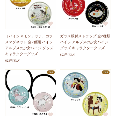
2026年2月27日をもってPayPay決済サービスを終了さ
せていただくこととなりました。
急なご案内となりご迷惑をおかけいたしますこと、深く
お詫び申し上げます。
［ハイジ × モンチッチ］ガラ
ガラス根付ストラップ 全2種類
■ PayPay決済終了日 2026年2月27日 午前10時
スマグネット 全2種類 ハイジ
ハイジ アルプスの少女ハイジ
■ 今後ご利用いただけるお支払い方法
アルプスの少女ハイジ グッズ
グッズ キャラクターグッズ
・クレジットカード決済
キャラクターグッズ
・Amazon Pay決済
693円(税込)
・商品代引き（佐川急便）
693円(税込)
お客様にとってより良いサービス提供のため、今後も努
力してまいります。
引き続きご愛顧のほどよろしくお願い申し上げます。
新商品に追加しました
2026/01/16
ハイジグッズに
「ブラインド/シークレットアイテム」
が