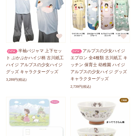
類」
が登場しました！ぜひチェックしてくださいね。
新商品に追加しました
2026/04/28
ハイジグッズに
「キャンディポーチ 全10種」
、
「スリム
キャンディポーチ」
が登場しました！ぜひチェックして
くださいね。
半袖パジャマ 上下セッ
アルプスの少女ハイジ
ト ぷかぷかハイジ柄 古川紙工
エプロン 全4種類 古川紙工 キ
新商品に追加しました
2026/04/28
ハイジ アルプスの少女ハイジ
ッチン 保育士 幼稚園 ハイジ
ハイジ×モンチッチグッズの『シークレット シリーズ』
グッズ キャラクターグッズ
アルプスの少女ハイジ グッズ
に
「クリアカード（全10種）」
が登場しました！ぜひチ
キャラクターグッズ
3,289円(税込)
ェックしてくださいね。
2,739円(税込)
新商品に追加しました
2026/04/28
POPEE the ぱフォーマーグッズに
「刺繍スクエアポー
チ」
、
「もふもふズ（全2種）」
、
「シークレット クリ
アカード（全10種）」
が登場しました！ぜひチェックし
てくださいね。