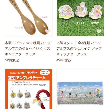
ハイジグッズに
「fabricアコースター 全5色」
、
「巾着S
全5種類」
が登場しました！ぜひチェックしてください
ね。
新商品に追加しました
2026/03/25
ハイジグッズに食品アイテム
「ポテトスティック 塩
味」
、
「ハイ塩 5個入り 全2種類」
が登場しました！ぜ
木製スプーン 全２種類 ハイジ
木製スタンド 全3種類 ハイジ
ひチェックしてくださいね。
アルプスの少女ハイジ グッズ
アルプスの少女ハイジ グッズ
キャラクターグッズ
キャラクターグッズ
新入荷しました
2026/03/12
880円(税込)
660円(税込)
ハイジxモンチッチのコラボグッズに
「缶バッジ」
、
「ア
クキー」
が新入荷しました！ぜひチェックしてください
ね。
新入荷しました
2026/03/06
ハイジグッズに
「お出かけユキちゃん」
が新入荷しまし
た！ぜひチェックしてくださいね。