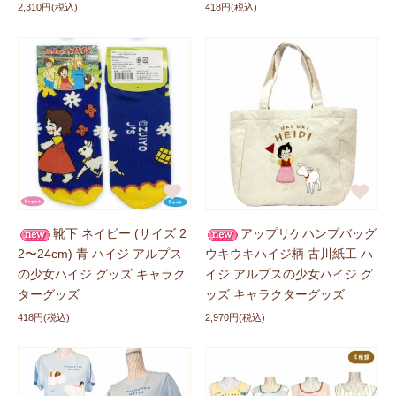
POPEE the ぱフォーマーグッズに
「チョコまシュマ
2,310円(税込)
418円(税込)
ロ」
、
「額縁マグネット（シークレット） 」
が登場しま
した！ぜひチェックしてくださいね。
新商品に追加しました
2026/05/08
「ハイジ」
、
「ハイジ × モンチッチ」
、
「POPEE the
ぱフォーマー」
の
アクリルステッカー
が登場しました！
ぜひチェックしてくださいね。
新商品に追加しました
2026/05/01
靴下 ネイビー (サイズ 2
アップリケハンプバッグ
ハイジグッズに
『シークレット シリーズ』の「クリアカ
2〜24cm) 青 ハイジ アルプス
ウキウキハイジ柄 古川紙工 ハ
ード」
、
「アームカバー 全2色」
、
「ぷっくりキーホル
の少女ハイジ グッズ キャラク
イジ アルプスの少女ハイジ グ
ダー 全2種」
が登場しました！ぜひチェックしてくださ
ターグッズ
ッズ キャラクターグッズ
いね。
418円(税込)
2,970円(税込)
新商品に追加しました
2026/05/01
ハイジ × モンチッチグッズに
「コンパクトミラー 全3種