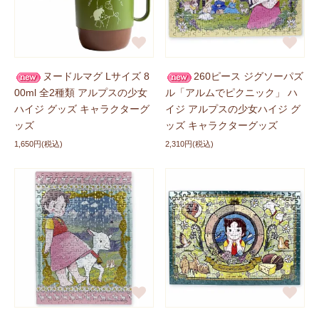
新商品に追加しました
2026/05/28
POPEE the ぱフォーマーグッズに
「ぬいぐるみマスコ
ット」
、
「ぬいぐるみ」
が登場しました！ぜひチェック
してくださいね。
ヌードルマグ Lサイズ 8
260ピース ジグソーパズ
00ml 全2種類 アルプスの少女
ル「アルムでピクニック」 ハ
ハイジ グッズ キャラクターグ
イジ アルプスの少女ハイジ グ
新商品に追加しました
2026/05/22
ッズ
ッズ キャラクターグッズ
ハイジグッズに
「木製スプーン」
、
「木製スタンド」
が
1,650円(税込)
2,310円(税込)
登場しました！ぜひチェックしてくださいね。
新商品に追加しました
2026/05/22
ハイジxモンチッチグッズに
「アンブレラチャーム（全6
種）（シークレット）」
、
「ミニフェイスタオル」
が登
場しました！ぜひチェックしてくださいね。
新商品に追加しました
2026/05/22
POPEE the ぱフォーマーグッズに
「ミニフェイスタオ