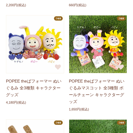
新商品に追加しました
2026/04/03
2,200円(税込)
660円(税込)
ハイジグッズにくしゅくしゅガーゼの
「ハンドタオ
ル」
、
「フェイスタオル」、
「バスタオル」
が登場しま
した！ぜひチェックしてくださいね。
新商品に追加しました
2026/03/26
ハイジグッズに
「ユキちゃん マスコット ハイジのお洋
服」
が登場しました！ぜひチェックしてくださいね。
新商品に追加しました
2026/03/26
POPEE theぱフォーマー ぬい
POPEE theぱフォーマー ぬい
ハイジグッズに古川紙工デザインのアイテム
「ミニタオ
ぐるみ 全3種類 キャラクター
ぐるみマスコット 全3種類 ボ
ル 全3種類」
、
「フェイスタオル 全2種類」
、
「バスタ
グッズ
ールチェーン キャラクターグ
オル TOKOTOKO柄」
が登場しました！ぜひチェックし
ッズ
4,180円(税込)
てくださいね。
1,650円(税込)
新商品に追加しました
2026/03/26