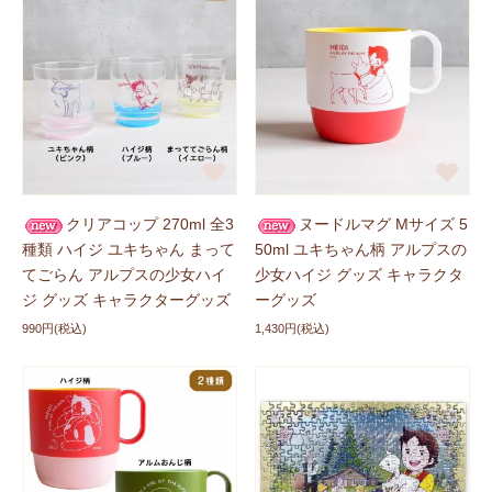
新商品に追加しました
2026/06/19
ハイジグッズに
「茶碗」
、
「平ボウル」
が登場しまし
た！ぜひチェックしてくださいね。
ハイジデーの記念グッズを受注販
2026/06/12
売
2026年の〈ハイジデー〉を記念したグッズに
「Tシャ
クリアコップ 270ml 全3
ヌードルマグ Mサイズ 5
ツ」
、
「巾着トート」
が登場しました！
種類 ハイジ ユキちゃん まって
50ml ユキちゃん柄 アルプスの
てごらん アルプスの少女ハイ
少女ハイジ グッズ キャラクタ
受注期間： 6月25日(木)18時まで
ジ グッズ キャラクターグッズ
ーグッズ
2026年8月上旬より順次発送予定です！
※お一人様、5点
990円(税込)
1,430円(税込)
までの購入が可能です。
新商品に追加しました
2026/06/05
ハイジxモンチッチグッズグッズに
「ミニタオル ブラン
コ柄」
が登場しました！ぜひチェックしてくださいね。