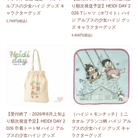
ルプスの少女ハイジ グッズ キ
り順次発送予定】HEIDI DAY 2
ャラクターグッズ
026 Tシャツ（ホワイト）ハイ
『母の日』のお知らせです
2026/04/17
ジ アルプスの少女ハイジ グッ
2,750円(税込)
「母の日メッセージカードプレゼント」
キャンペーンが
ズ キャラクターグッズ
開催しました！対象商品をご購入のお客様に、母の日メ
4,400円(税込)
ッセージカードを1注文につき1枚プレゼントいたしま
す。ぜひチェックしてくださいね。
新商品に追加しました
2026/04/16
POPEE the ぱフォーマーグッズに
「ヘアバンド」
が登
場しました！ぜひチェックしてくださいね。
新商品に追加しました
2026/04/16
ハイジグッズに
「コンパクトミラー」
、
「クールネック
【受付終了：2026年8月上旬よ
［ハイジ × モンチッチ］ミニ
タオル」
が登場しました！ぜひチェックしてください
り順次発送予定】HEIDI DAY 2
タオル ブランコ柄 ハイジ アル
ね。
026 巾着トートM ハイジ アル
プスの少女ハイジ グッズ キャ
プスの少女ハイジ グッズ
ラクターグッズ