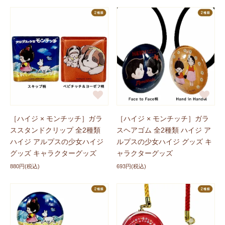
新商品に追加しました
2026/02/27
ハイジxモンチッチのコラボグッズにTシャツ
「おさんぽ
柄」
と
「ヨーゼフ柄」
が登場しました！ぜひチェックし
てくださいね。
新商品に追加しました
2026/02/20
ハイジグッズに
「布目半月盆」
、
「スクエアクッショ
［ハイジ × モンチッチ］ガラ
［ハイジ × モンチッチ］ガラ
ン」
、
「アイスクリーム スプーン」
が登場しました！ぜ
ススタンドクリップ 全2種類
スヘアゴム 全2種類 ハイジ ア
ひチェックしてくださいね。
ハイジ アルプスの少女ハイジ
ルプスの少女ハイジ グッズ キ
グッズ キャラクターグッズ
ャラクターグッズ
PayPay決済サービス終了のご案
2026/02/10
880円(税込)
693円(税込)
内
日頃より、ご利用いただき、誠にありがとうございま
す。
このたび、当店ではお支払い方法の見直しに伴い、