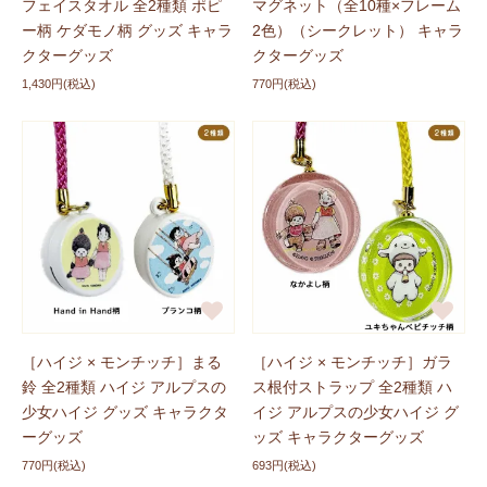
フェイスタオル 全2種類 ポピ
マグネット（全10種×フレーム
ー柄 ケダモノ柄 グッズ キャラ
2色）（シークレット） キャラ
【新サービス】
ギフト用ペーパーバッグ販売開始！
クターグッズ
クターグッズ
プレゼント用に、おしゃれなギフト用ペーパーバッグ
（Sサイズ・Mサイズ）の販売を開始いたしました。
1,430円(税込)
770円(税込)
※ペーパーバッグは商品と同梱でお届けし、お客様ご自身で
袋詰めをお願いいたします。
プレゼントにぜひご活用ください！
→こちらからチェッ
クする
新商品に追加しました
2026/02/27
ハイジグッズにTシャツ
「まっててごらん柄 窓付きポー
チ」
、
「もふもふズ タオル」
、
「絆創膏」
が登場しまし
た！ぜひチェックしてくださいね。
［ハイジ × モンチッチ］まる
［ハイジ × モンチッチ］ガラ
鈴 全2種類 ハイジ アルプスの
ス根付ストラップ 全2種類 ハ
少女ハイジ グッズ キャラクタ
イジ アルプスの少女ハイジ グ
新商品に追加しました
2026/02/27
ーグッズ
ッズ キャラクターグッズ
ハイジxサンリオのコラボグッズにTシャツ
「エプロン 全
770円(税込)
693円(税込)
2種類」
が登場しました！ぜひチェックしてくださいね。