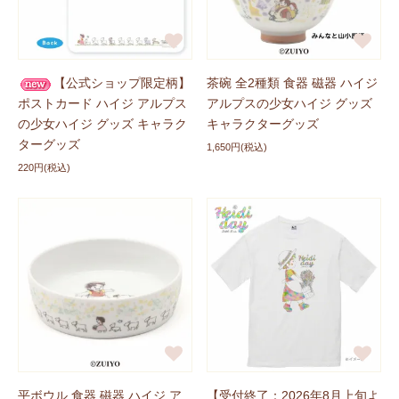
新商品に追加しました
2026/04/24
ハイジグッズの『シークレット シリーズ』に
「スライド
【公式ショップ限定柄】
茶碗 全2種類 食器 磁器 ハイジ
缶ケース（全6種）」
が登場しました！ぜひチェックして
ポストカード ハイジ アルプス
アルプスの少女ハイジ グッズ
くださいね。
の少女ハイジ グッズ キャラク
キャラクターグッズ
ターグッズ
1,650円(税込)
新商品に追加しました
2026/04/24
220円(税込)
ハイジ×モンチッチグッズの『シークレット シリーズ』
に
「スライド缶ケース（全6種）」
と
「ミニキャンバス
（全10種）」
が登場しました！ぜひチェックしてくださ
いね。
新商品に追加しました
2026/04/24
POPEE the ぱフォーマーグッズの『シークレット シリ
ーズ』に
「ダイカットミニタオル（全8種）」
と
「スライ
ド缶ケース（全6種）」
が登場しました！ぜひチェックし
てくださいね。
平ボウル 食器 磁器 ハイジ ア
【受付終了：2026年8月上旬よ