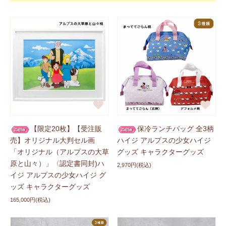
ハイジグッズに靴下の
フェイス
、
ネイビー
が登場しま
した！ぜひチェックしてくださいね。
新商品に追加しました
2026/07/10
ハイジグッズに古川紙工の
半袖パジャマ
、
アップリケハ
ンプバッグ
が登場しました！ぜひチェックしてください
ね。
新商品に追加しました
2026/07/03
【限定20枚】【受注販
保冷ランチバッグ 全3柄
ハイジグッズに
古川紙工 エプロン 全4種類
が登場しまし
売】オリジナル大判セル画
ハイジ アルプスの少女ハイジ
た！ぜひチェックしてくださいね。
「オリジナル（アルプスの大草
グッズ キャラクターグッズ
原と山々）」〈認定書同封)ハ
2,970円(税込)
イジ アルプスの少女ハイジ グ
新商品に追加しました
2026/06/25
ッズ キャラクターグッズ
ハイジグッズに
【公式ショップ限定】ポストカード
が登
165,000円(税込)
場しました！ぜひチェックしてくださいね。