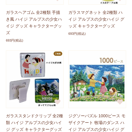
登場しました！ぜひチェックしてくださいね。
ガラスヘアゴム 全2種類 手描
ガラスマグネット 全2種類 ハ
き風 ハイジ アルプスの少女ハ
イジ アルプスの少女ハイジ グ
新商品に追加しました
2026/01/15
イジ グッズ キャラクターグッ
ッズ キャラクターグッズ
「POPEE the ぱフォーマー」グッズ
が登場しました！
ズ
693円(税込)
ぜひチェックしてくださいね。
693円(税込)
ガラススタンドクリップ 全2種
ジグソーパズル 1000ピース モ
類 ハイジ アルプスの少女ハイ
ザイクアート 牧場のダンス ハ
ジ グッズ キャラクターグッズ
イジ アルプスの少女ハイジ グ