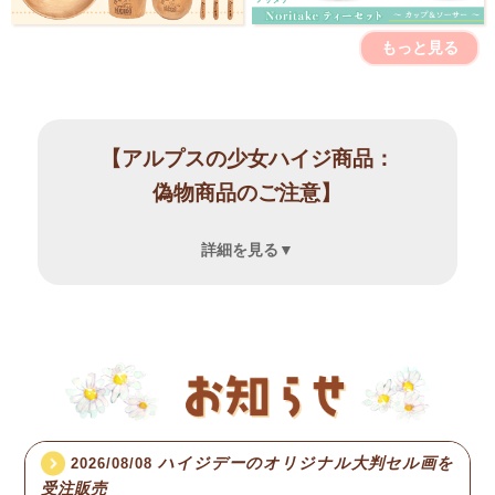
もっと見る
【アルプスの少女ハイジ商品：
偽物商品のご注意】
詳細を見る
▼
中国系ECサイト、マーケットプレイス、大手フリマサービ
スにおいて
「アルプスの少女ハイジ」の偽物商品の販売事例が多数確
認されております。
上記で販売されている商品は
著作権を侵害している偽物（海賊版）
の可能性がありま
す。
ハイジデーのオリジナル大判セル画を
2026/08/08
受注販売