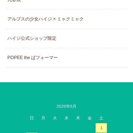
アルプスの少女ハイジ × ミャクミャク
カレンダー
ハイジ公式ショップ限定
POPEE the ぱフォーマー
2026年8月
日
月
火
水
木
金
土
1