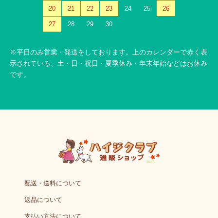
20
21
22
23
24
25
26
27
28
29
30
※平日のみ営業・発送をしております。上のカレンダーで赤く表
示されている、土・日・祝日・夏季休み・年末年始などはお休み
です。
配送・送料について
返品について
支払い方法について