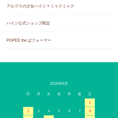
アルプスの少女ハイジ × ミャクミャク
カレンダー
ハイジ公式ショップ限定
POPEE the ぱフォーマー
2026年8月
日
月
火
水
木
金
土
1
2
3
4
5
6
7
8