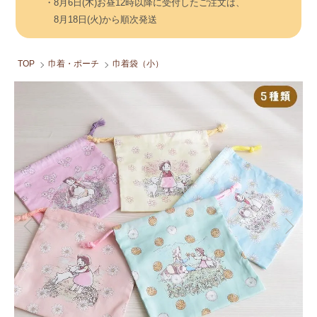
・8月6日(木)お昼12時以降に受付したご注文は、
8月18日(火)から順次発送
TOP
巾着・ポーチ
巾着袋（小）