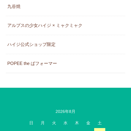
九谷焼
アルプスの少女ハイジ × ミャクミャク
カレンダー
ハイジ公式ショップ限定
POPEE the ぱフォーマー
2026年8月
日
月
火
水
木
金
土