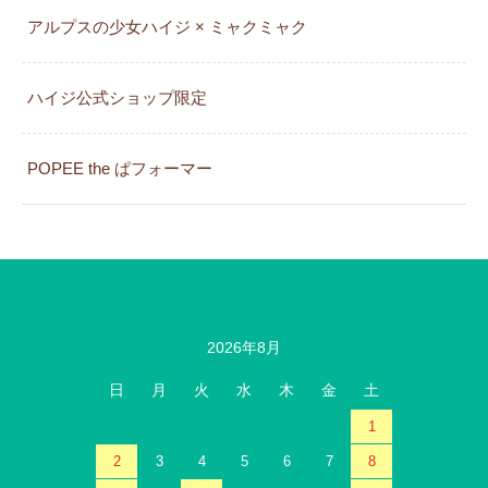
アルプスの少女ハイジ × ミャクミャク
カレンダー
ハイジ公式ショップ限定
POPEE the ぱフォーマー
2026年8月
日
月
火
水
木
金
土
1
2
3
4
5
6
7
8