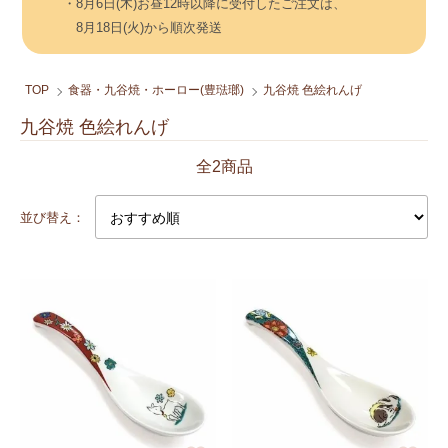
・8月6日(木)お昼12時以降に受付したご注文は、
8月18日(火)から順次発送
TOP
食器・九谷焼・ホーロー(豊琺瑯)
九谷焼 色絵れんげ
九谷焼 色絵れんげ
全2商品
並び替え：