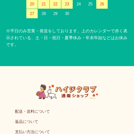
20
21
22
23
24
25
26
27
28
29
30
※平日のみ営業・発送をしております。上のカレンダーで赤く表
示されている、土・日・祝日・夏季休み・年末年始などはお休み
です。
配送・送料について
返品について
支払い方法について