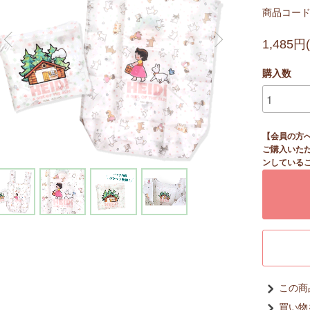
商品コード：
1,485円
購入数
【会員の方
ご購入いた
ンしている
この商
買い物