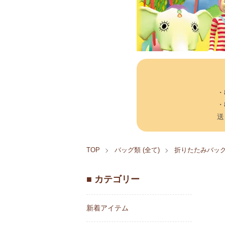
・
・
送
TOP
バッグ類 (全て)
折りたたみバッ
■ カテゴリー
新着アイテム