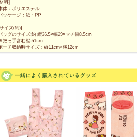
[材料]
本体：ポリエステル
パッケージ：紙・PP
[サイズ(約)]
バッグのサイズ:約 縦36.5×幅29×マチ幅8.5cm
※把っ手含む縦:51cm
ポーチ収納時サイズ：縦11cm×横12cm
一緒によく購入されているグッズ