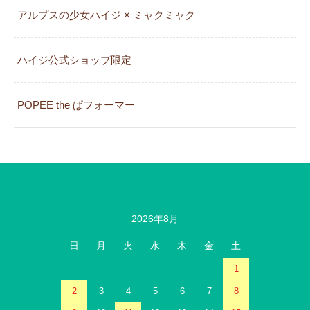
アルプスの少女ハイジ × ミャクミャク
カレンダー
ハイジ公式ショップ限定
POPEE the ぱフォーマー
2026年8月
日
月
火
水
木
金
土
1
2
3
4
5
6
7
8