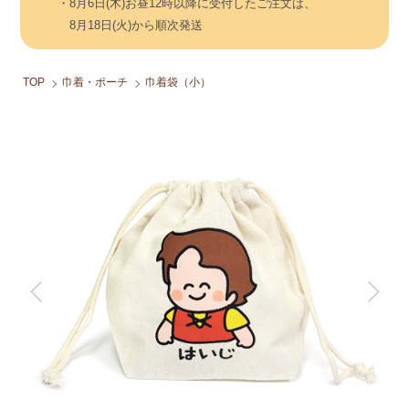
・8月6日(木)お昼12時以降に受付したご注文は、
8月18日(火)から順次発送
TOP
巾着・ポーチ
巾着袋（小）