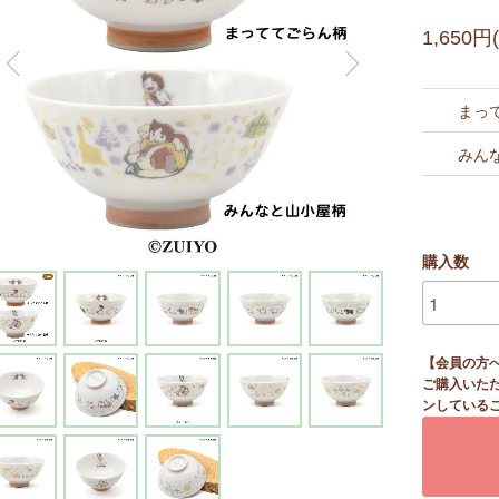
1,650円
まっ
みん
購入数
【会員の方
ご購入いた
ンしている