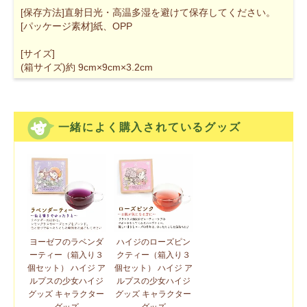
[保存方法]直射日光・高温多湿を避けて保存してください。
[パッケージ素材]紙、OPP
[サイズ]
(箱サイズ)約 9cm×9cm×3.2cm
一緒によく購入されているグッズ
ヨーゼフのラベンダ
ハイジのローズピン
ーティー（箱入り３
クティー（箱入り３
個セット） ハイジ ア
個セット） ハイジ ア
ルプスの少女ハイジ
ルプスの少女ハイジ
グッズ キャラクター
グッズ キャラクター
グッズ
グッズ