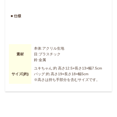
■ 仕様
本体:アクリル生地
素材
目:プラスチック
鈴:金属
ユキちゃん:約 高さ12.5×長さ13×幅7.5cm
サイズ(約)
バッグ:約 高さ19×長さ18×幅5cm
※高さは持ち手部分を含むサイズです。