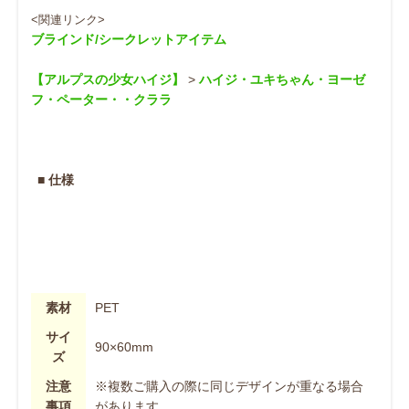
<関連リンク>
ブラインド/シークレットアイテム
【アルプスの少女ハイジ】
>
ハイジ
・
ユキちゃん
・
ヨーゼ
フ
・
ペーター
・
・
クララ
■ 仕様
素材
PET
サイ
90×60mm
ズ
注意
※複数ご購入の際に同じデザインが重なる場合
事項
があります。