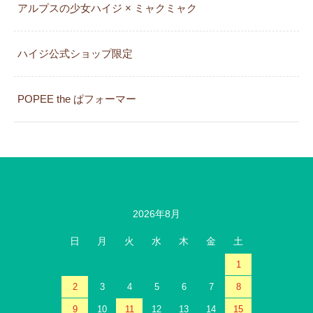
アルプスの少女ハイジ × ミャクミャク
カレンダー
ハイジ公式ショップ限定
POPEE the ぱフォーマー
2026年8月
日
月
火
水
木
金
土
1
2
3
4
5
6
7
8
9
10
11
12
13
14
15