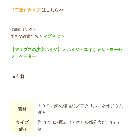
『二重』タイプ
はこちら>>
<関連リンク>
マグネット
小さな雑貨たち
>
【アルプスの少女ハイジ】
>
ハイジ
・
ユキちゃん
・
ヨーゼ
フ
・
ペーター
■ 仕様
ＡＢＳ／綿化織混防／アクリル／ネオジウム
素材
磁石
サイズ
約112×80×厚み（アクリル部分含む）16ｍ
(約)
ｍ