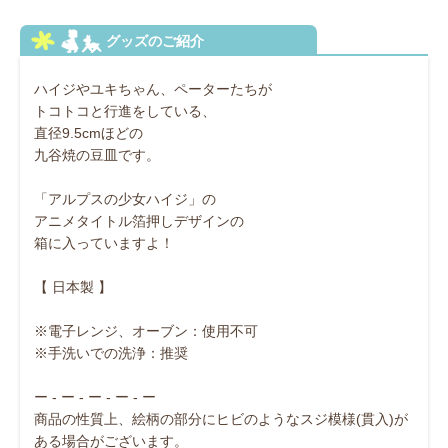
ハイジやユキちゃん、ペーターたちが
トコトコと行進をしている、
直径9.5cmほどの
九谷焼の豆皿です。
「アルプスの少女ハイジ」の
アニメタイトル箔押しデザインの
箱に入っていますよ！
【 日本製 】
※電子レンジ、オーブン：使用不可
※手洗いでの洗浄：推奨
ー - ー - ー - ー - ー
商品の性質上、絵柄の部分にヒビのようなスジ模様(貫入)が
ある場合がございます。