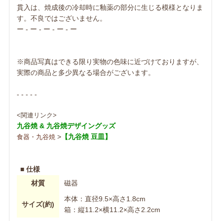
貫入は、焼成後の冷却時に釉薬の部分に生じる模様となりま
す。不良ではございません。
ー - ー - ー - ー - ー
※商品写真はできる限り実物の色味に近づけておりますが、
実際の商品と多少異なる場合がございます。
- - - - -
<関連リンク>
九谷焼 & 九谷焼デザイングッズ
>
【九谷焼 豆皿】
食器・九谷焼
■ 仕様
材質
磁器
本体：直径9.5×高さ1.8cm
サイズ(約)
箱：縦11.2×横11.2×高さ2.2cm