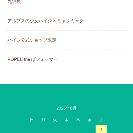
九谷焼
アルプスの少女ハイジ × ミャクミャク
カレンダー
ハイジ公式ショップ限定
POPEE the ぱフォーマー
2026年8月
日
月
火
水
木
金
土
1