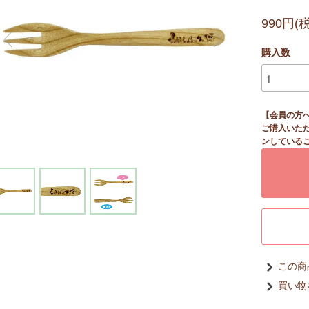
990円(
購入数
【会員の方
ご購入いた
ンしている
この商
買い物