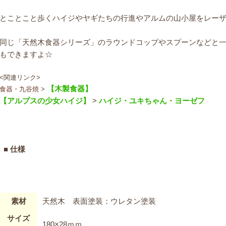
とことこと歩くハイジやヤギたちの行進やアルムの山小屋をレー
同じ「天然木食器シリーズ」のラウンドコップやスプーンなどと
もできますよ☆
<関連リンク>
【木製食器】
食器・九谷焼
>
【アルプスの少女ハイジ】
>
ハイジ
・
ユキちゃん
・
ヨーゼフ
■ 仕様
素材
天然木 表面塗装：ウレタン塗装
サイズ
180×28ｍｍ