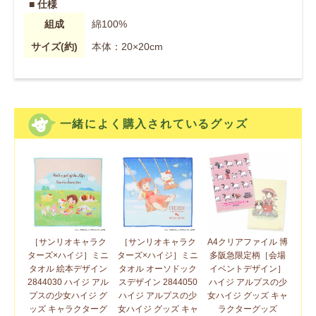
■ 仕様
組成
綿100%
サイズ(約)
本体：20×20cm
一緒によく購入されているグッズ
［サンリオキャラク
［サンリオキャラク
A4クリアファイル 博
ターズ×ハイジ］ミニ
ターズ×ハイジ］ミニ
多阪急限定柄［会場
タオル 絵本デザイン
タオル オーソドック
イベントデザイン］
2844030 ハイジ アル
スデザイン 2844050
ハイジ アルプスの少
プスの少女ハイジ グ
ハイジ アルプスの少
女ハイジ グッズ キャ
ッズ キャラクターグ
女ハイジ グッズ キャ
ラクターグッズ