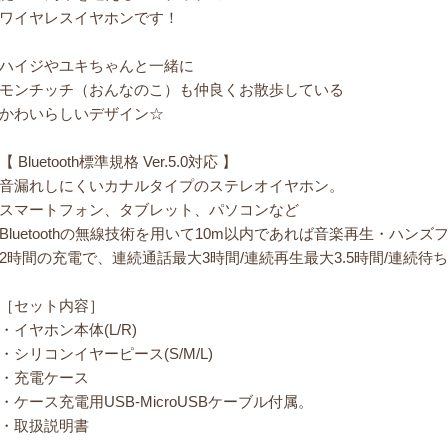
ワイヤレスイヤホンです！
ハイジやユキちゃんと一緒に
モンチッチ（おんなのこ）も仲良くお散歩している
かわいらしいデザイン☆
【 Bluetooth標準規格 Ver.5.0対応 】
音漏れしにくいカナルタイプのステレオイヤホン。
スマートフォン、タブレット、パソコンなど
Bluetoothの無線技術を用いて10m以内であれば音楽再生・ハン
2時間の充電で、連続通話最大3時間/連続再生最大3.5時間/連続待
［セット内容］
・イヤホン本体(L/R)
・シリコンイヤーピース(S/M/L)
・充電ケース
・ケース充電用USB-MicroUSBケーブル付属。
・取扱説明書