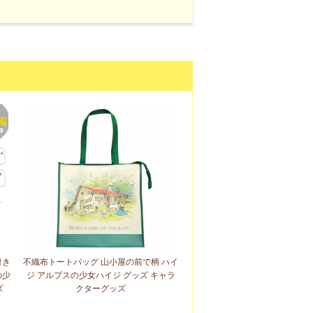
付き
不織布トートバッグ 山小屋の前で柄 ハイ
の少
ジ アルプスの少女ハイジ グッズ キャラ
ズ
クターグッズ