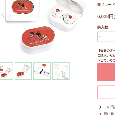
商品コード：
6,028円
購入数
【会員の方
ご購入いた
ンしている
この商
買い物