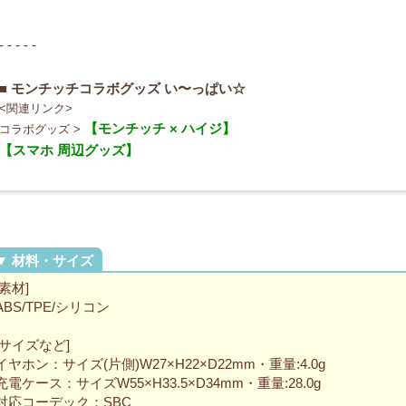
- - - - -
■ モンチッチコラボグッズ い〜っぱい☆
<関連リンク>
【モンチッチ × ハイジ】
コラボグッズ
>
【スマホ 周辺グッズ】
[素材]
ABS/TPE/シリコン
[サイズなど]
イヤホン：サイズ(片側)W27×H22×D22mm・重量:4.0g
充電ケース：サイズW55×H33.5×D34mm・重量:28.0g
対応コーデック：SBC