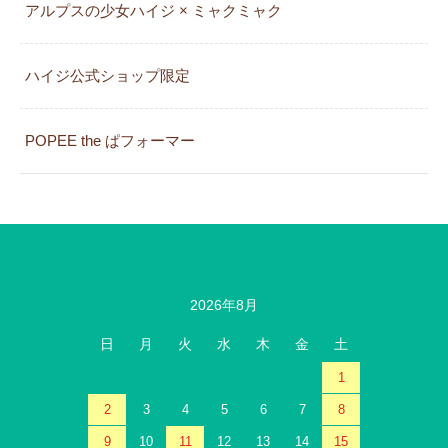
アルプスの少女ハイジ × ミャクミャク
カレンダー
ハイジ公式ショップ限定
POPEE the ぱフォーマー
2026年8月
日
月
火
水
木
金
土
1
2
3
4
5
6
7
8
9
10
11
12
13
14
15