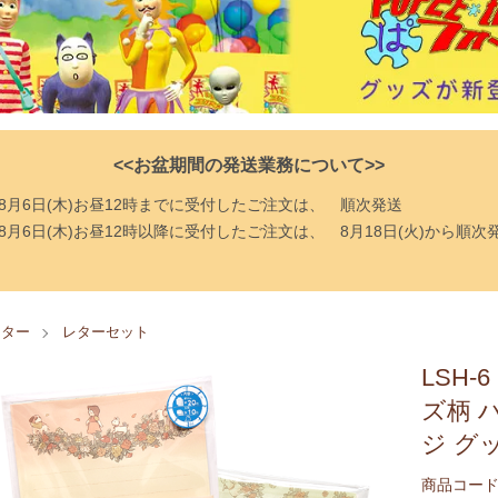
<<お盆期間の発送業務について>>
8月6日(木)お昼12時までに受付したご注文は、
順次発送
8月6日(木)お昼12時以降に受付したご注文は、
8月18日(火)から順次
レター
レターセット
LSH
ズ柄 
ジ グ
商品コード：