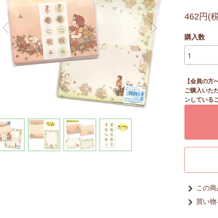
462円(
購入数
【会員の方
ご購入いた
ンしている
この商
買い物