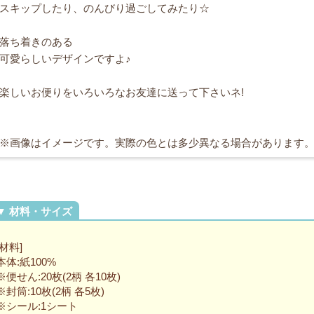
スキップしたり、のんびり過ごしてみたり☆
落ち着きのある
可愛らしいデザインですよ♪
楽しいお便りをいろいろなお友達に送って下さいネ!
※画像はイメージです。実際の色とは多少異なる場合があります
[材料]
本体:紙100%
※便せん:20枚(2柄 各10枚)
※封筒:10枚(2柄 各5枚)
※シール:1シート