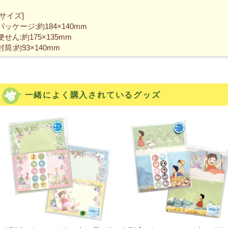
[サイズ]
パッケージ:約184×140mm
便せん:約175×135mm
封筒:約93×140mm
一緒によく購入されているグッズ