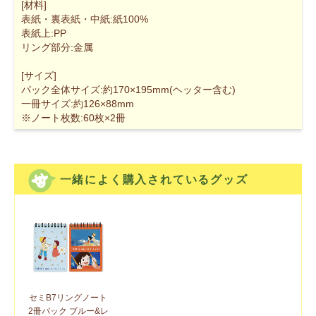
[材料]
表紙・裏表紙・中紙:紙100%
表紙上:PP
リング部分:金属
[サイズ]
パック全体サイズ:約170×195mm(ヘッター含む)
一冊サイズ:約126×88mm
※ノート枚数:60枚×2冊
一緒によく購入されているグッズ
セミB7リングノート
2冊パック ブルー&レ