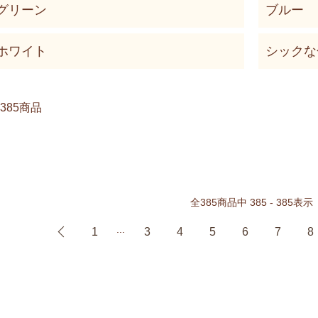
グリーン
ブルー
ホワイト
シックな
385商品
全
385
商品中
385 - 385
表示
...
1
3
4
5
6
7
8