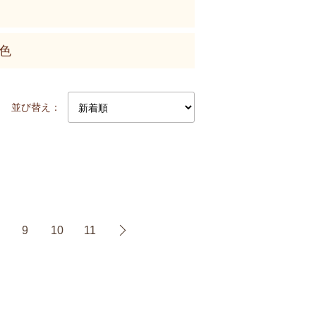
色
並び替え：
9
10
11